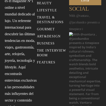
Enviar
es el magazine Nº1
BEAUTY
online a nivel
SOCIAL
LIFESTYLE
mundial dedicado al
With @vantara ,
TRAVEL &
lujo. Un referente
DESTINATIONS
@jacobandco presents a
internacional para
timepiece i
GOURMET
descubrir las últimas
ART&DESIGN
tendencias en moda,
BUSINESS
viajes, gastronomía,
THE INTERVIEW
arte, relojería,
ROOM
joyería, tecnología y
FEATURES
lifestyle. Aquí
encontrarás
entrevistas exclusivas
a las personalidades
más influyentes del
sector y contenido