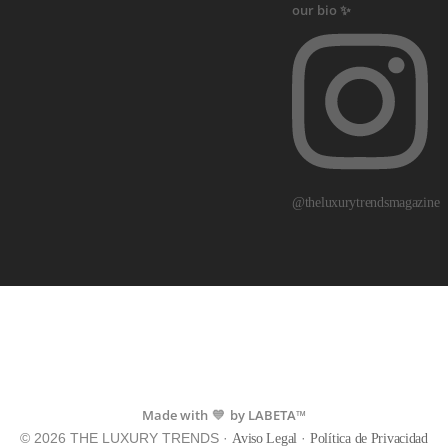
@theluxurytrendsmagazine
Made with
by LABETA™
💙
© 2026 THE LUXURY TRENDS ·
·
Aviso Legal
Política de Privacidad