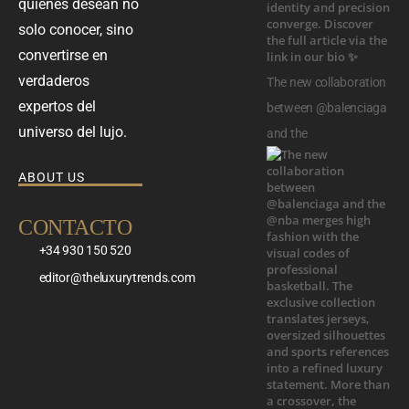
quienes desean no
solo conocer, sino
convertirse en
verdaderos
The new collaboration
expertos del
between @balenciaga
universo del lujo.
and the
ABOUT US
CONTACTO
+34 930 150 520
editor@theluxurytrends.com