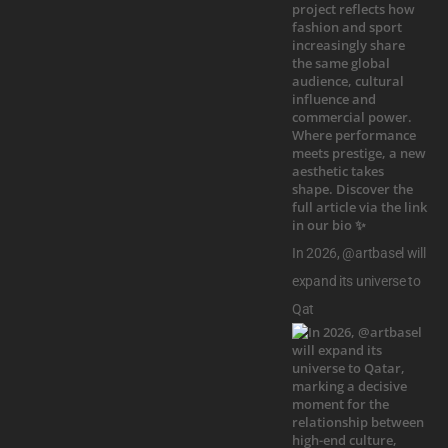
In 2026, @artbasel will
expand its universe to
Qat