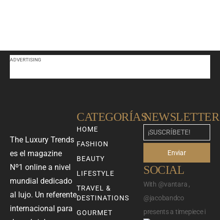
ADVERTISING
CATEGORÍAS
NEWSLETTER
HOME
The Luxury Trends
FASHION
Enviar
es el magazine
BEAUTY
Nº1 online a nivel
SOCIAL
LIFESTYLE
mundial dedicado
With @vantara ,
TRAVEL &
al lujo. Un referente
DESTINATIONS
@jacobandco
internacional para
presents a timepiece i
GOURMET