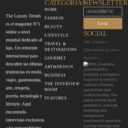
CATEGORÍAS
NEWSLETTER
HOME
The Luxury Trends
FASHION
Enviar
es el magazine Nº1
BEAUTY
online a nivel
SOCIAL
LIFESTYLE
mundial dedicado al
With @vantara ,
TRAVEL &
lujo. Un referente
DESTINATIONS
@jacobandco presents a
internacional para
timepiece i
GOURMET
descubrir las últimas
ART&DESIGN
tendencias en moda,
BUSINESS
viajes, gastronomía,
THE INTERVIEW
arte, relojería,
ROOM
joyería, tecnología y
FEATURES
lifestyle. Aquí
encontrarás
entrevistas exclusivas
a las personalidades