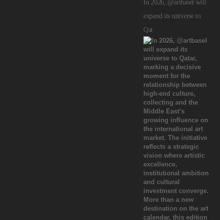
In 2026, @artbasel will
expand its universe to
Qat