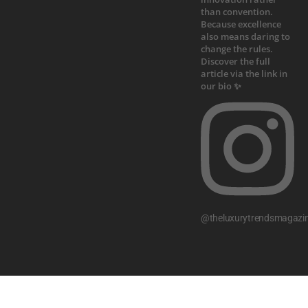
@theluxurytrendsmagazi