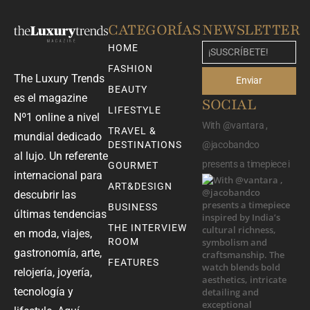
CATEGORÍAS
NEWSLETTER
HOME
FASHION
The Luxury Trends
Enviar
BEAUTY
es el magazine
SOCIAL
LIFESTYLE
Nº1 online a nivel
With @vantara ,
TRAVEL &
mundial dedicado
DESTINATIONS
@jacobandco
al lujo. Un referente
presents a timepiece i
GOURMET
internacional para
ART&DESIGN
descubrir las
BUSINESS
últimas tendencias
THE INTERVIEW
en moda, viajes,
ROOM
gastronomía, arte,
FEATURES
relojería, joyería,
tecnología y