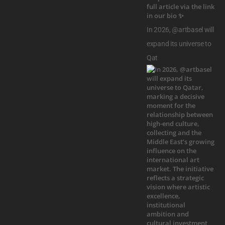
In 2026, @artbasel will
expand its universe to
Qat