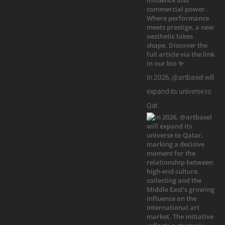
In 2026, @artbasel will
expand its universe to
Qat