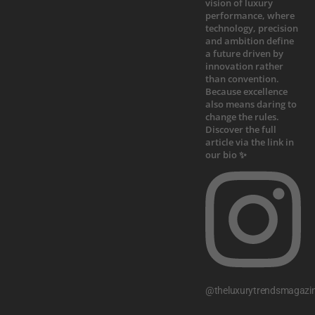
@theluxurytrendsmagazi