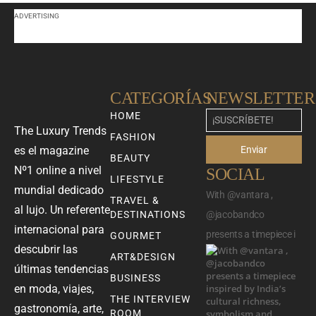
ADVERTISING
CATEGORÍAS
NEWSLETTER
HOME
The Luxury Trends
FASHION
Enviar
es el magazine
BEAUTY
Nº1 online a nivel
SOCIAL
LIFESTYLE
mundial dedicado
With @vantara ,
TRAVEL &
al lujo. Un referente
DESTINATIONS
@jacobandco
internacional para
presents a timepiece i
GOURMET
descubrir las
ART&DESIGN
últimas tendencias
BUSINESS
en moda, viajes,
THE INTERVIEW
gastronomía, arte,
ROOM