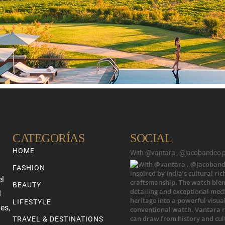
CATEGORÍAS
SOCIAL
HOME
With @vantara , @jacobandco pr
FASHION
el
BEAUTY
l
LIFESTYLE
es,
TRAVEL & DESTINATIONS