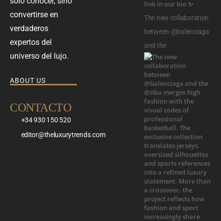
solo conocer, sino
convertirse en
The new collaboration
verdaderos
between @balenciaga
expertos del
and the
universo del lujo.
ABOUT US
CONTACTO
+34 930 150 520
editor@theluxurytrends.com