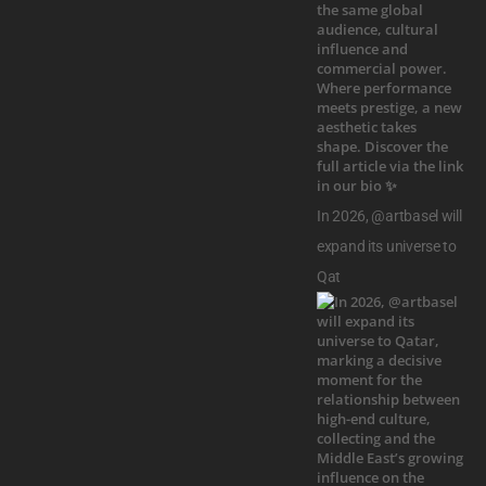
In 2026, @artbasel will
expand its universe to
Qat