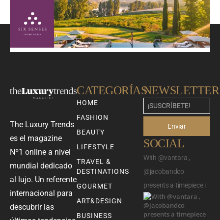
CATEGORÍAS
NEWSLETTER
HOME
FASHION
The Luxury Trends
Enviar
BEAUTY
es el magazine
SOCIAL
LIFESTYLE
Nº1 online a nivel
With @vantara ,
TRAVEL &
mundial dedicado
DESTINATIONS
@jacobandco
al lujo. Un referente
presents a timepiece i
GOURMET
internacional para
ART&DESIGN
descubrir las
BUSINESS