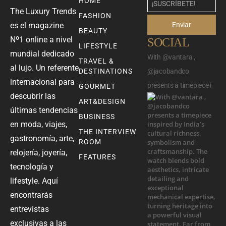
HOME
The Luxury Trends
FASHION
Enviar
es el magazine
BEAUTY
Nº1 online a nivel
SOCIAL
LIFESTYLE
mundial dedicado
With @vantara ,
TRAVEL &
al lujo. Un referente
DESTINATIONS
@jacobandco
internacional para
presents a timepiece i
GOURMET
descubrir las
ART&DESIGN
últimas tendencias
BUSINESS
en moda, viajes,
THE INTERVIEW
gastronomía, arte,
ROOM
relojería, joyería,
FEATURES
tecnología y
lifestyle. Aquí
encontrarás
entrevistas
exclusivas a las