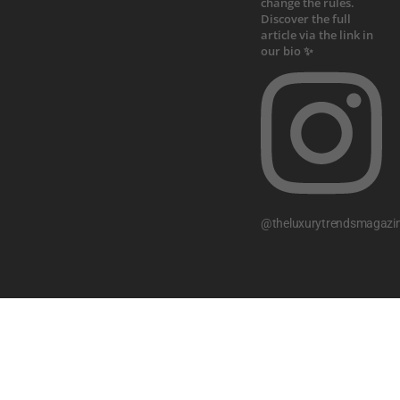
@theluxurytrendsmagazi