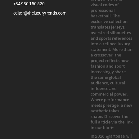
+34 930 150 520
editor@theluxurytrends.com
In 2026, @artbasel will