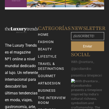
CATEGORÍAS
NEWSLETTER
HOME
FASHION
The Luxury Trends
Enviar
BEAUTY
es el magazine
SOCIAL
LIFESTYLE
Nº1 online a nivel
With @vantara ,
TRAVEL &
mundial dedicado
DESTINATIONS
@jacobandco
al lujo. Un referente
presents a timepiece i
GOURMET
internacional para
ART&DESIGN
descubrir las
BUSINESS
últimas tendencias
THE INTERVIEW
en moda, viajes,
ROOM
gastronomía, arte,