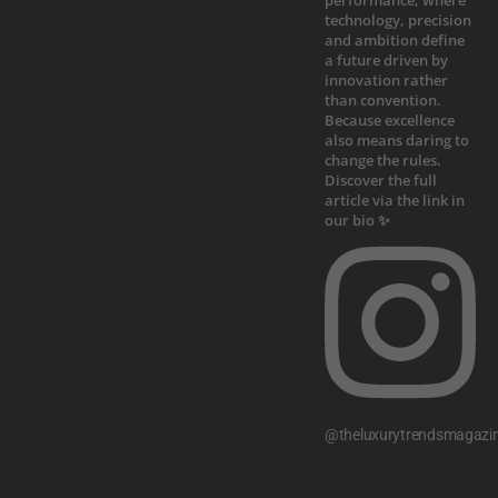
@theluxurytrendsmagazi