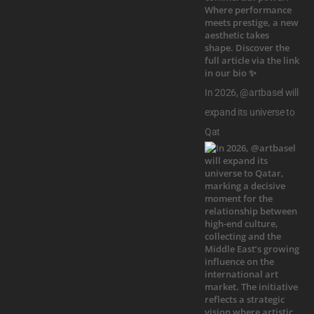
In 2026, @artbasel will
expand its universe to
Qat