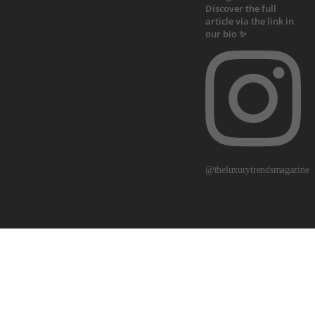
@theluxurytrendsmagazine