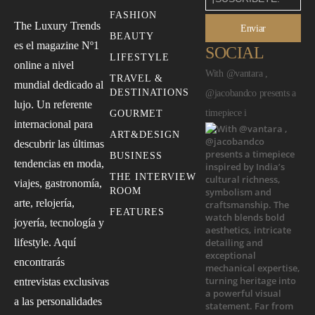
FASHION
The Luxury Trends
Enviar
BEAUTY
es el magazine Nº1
SOCIAL
LIFESTYLE
online a nivel
With @vantara ,
TRAVEL &
mundial dedicado al
DESTINATIONS
@jacobandco presents a
lujo. Un referente
timepiece i
GOURMET
internacional para
ART&DESIGN
descubrir las últimas
BUSINESS
tendencias en moda,
THE INTERVIEW
viajes, gastronomía,
ROOM
arte, relojería,
FEATURES
joyería, tecnología y
lifestyle. Aquí
encontrarás
entrevistas exclusivas
a las personalidades