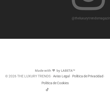
@theluxurytrendsmagazi
Made with
by LABETA™
💙
© 2026 THE LUXURY TRENDS ·
Aviso Legal
·
Política de Privacidad
·
Política de Cookies