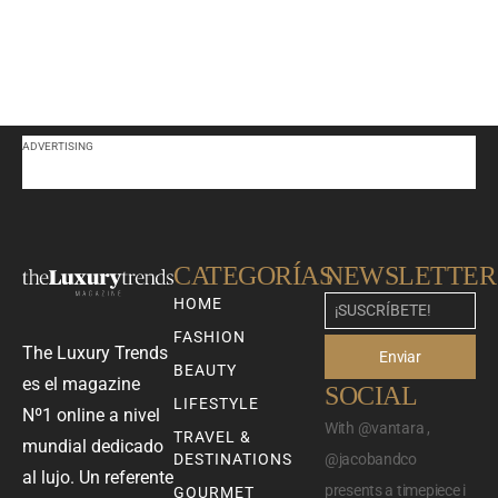
ADVERTISING
CATEGORÍAS
NEWSLETTER
HOME
FASHION
The Luxury Trends
Enviar
BEAUTY
es el magazine
SOCIAL
LIFESTYLE
Nº1 online a nivel
With @vantara ,
TRAVEL &
mundial dedicado
DESTINATIONS
@jacobandco
al lujo. Un referente
presents a timepiece i
GOURMET