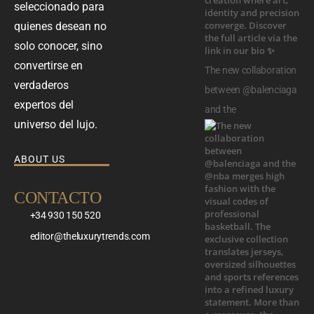
seleccionado para
quienes desean no
solo conocer, sino
convertirse en
The new collaboration
verdaderos
between @balenciaga
expertos del
and the
universo del lujo.
ABOUT US
CONTACTO
+34 930 150 520
editor@theluxurytrends.com