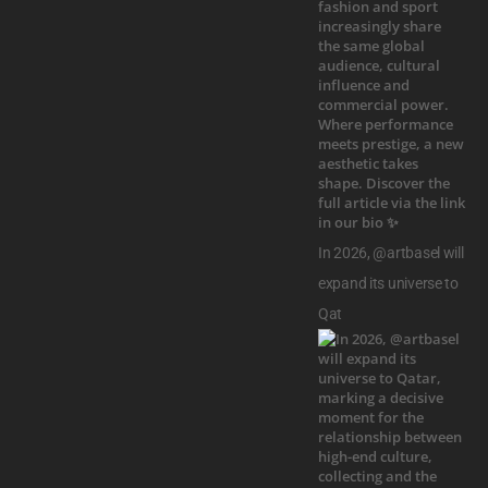
In 2026, @artbasel will
expand its universe to
Qat