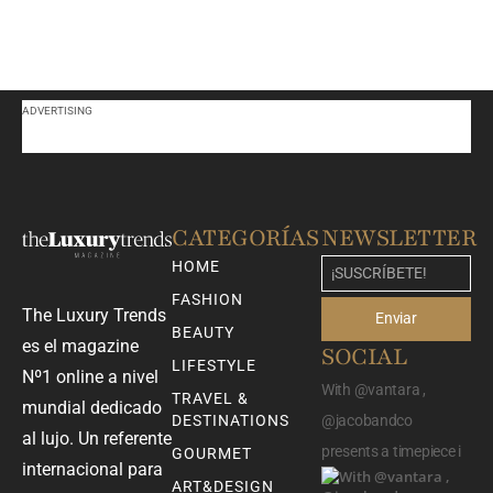
ADVERTISING
CATEGORÍAS
NEWSLETTER
HOME
FASHION
The Luxury Trends
Enviar
BEAUTY
es el magazine
SOCIAL
LIFESTYLE
Nº1 online a nivel
With @vantara ,
TRAVEL &
mundial dedicado
DESTINATIONS
@jacobandco
al lujo. Un referente
presents a timepiece i
GOURMET
internacional para
ART&DESIGN