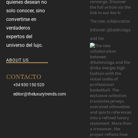
quienes desean no
solo conocer, sino
convertirse en
The new collaboration
verdaderos
between @balenciaga
expertos del
and the
universo del lujo.
ABOUT US
CONTACTO
+34 930 150 520
editor@theluxurytrends.com