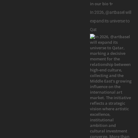
In 2026, @artbasel will
expand its universe to
Qat