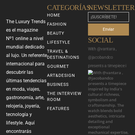
CATEGORÍAS
NEWSLETTER
HOME
The Luxury Trends
FASHION
Enviar
es el magazine
BEAUTY
Nº1 online a nivel
SOCIAL
LIFESTYLE
mundial dedicado
With @vantara ,
TRAVEL &
al lujo. Un referente
DESTINATIONS
@jacobandco
internacional para
presents a timepiece i
GOURMET
descubrir las
ART&DESIGN
últimas tendencias
BUSINESS
en moda, viajes,
THE INTERVIEW
gastronomía, arte,
ROOM
relojería, joyería,
FEATURES
tecnología y
lifestyle. Aquí
encontrarás