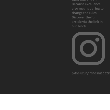
@theluxurytrendsmagazi