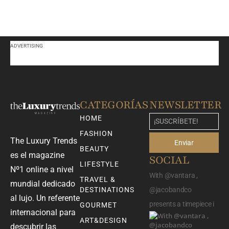
ADVERTISING
CATEGORÍAS
NEWSLETTER
HOME
FASHION
The Luxury Trends
Enviar
BEAUTY
es el magazine
SOCIAL
LIFESTYLE
Nº1 online a nivel
With @vantara ,
TRAVEL &
mundial dedicado
DESTINATIONS
@jacobandco
al lujo. Un referente
presents a timepiece i
GOURMET
internacional para
ART&DESIGN
descubrir las