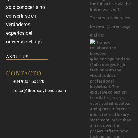
solo conocer, sino
convertirse en
The new collaboration
verdaderos
between @balenciaga
expertos del
and the
universo del lujo.
ABOUT US
CONTACTO
+34 930 150 520
editor@theluxurytrends.com