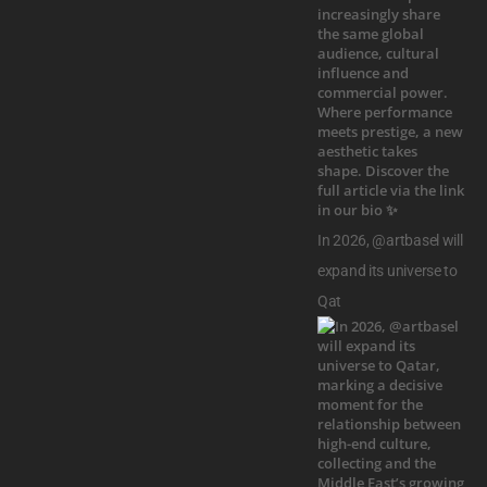
In 2026, @artbasel will
expand its universe to
Qat