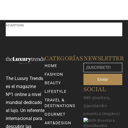
ADVERTISING
CATEGORÍAS
NEWSLETTER
HOME
FASHION
The Luxury Trends
Enviar
BEAUTY
es el magazine
SOCIAL
LIFESTYLE
Nº1 online a nivel
With @vantara ,
TRAVEL &
mundial dedicado
DESTINATIONS
@jacobandco
al lujo. Un referente
presents a timepiece i
GOURMET
internacional para
ART&DESIGN
descubrir las