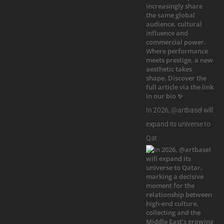
In 2026, @artbasel will
expand its universe to
Qat