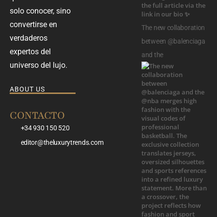
solo conocer, sino
convertirse en
The new collaboration
verdaderos
between @balenciaga
expertos del
and the
universo del lujo.
ABOUT US
CONTACTO
+34 930 150 520
editor@theluxurytrends.com