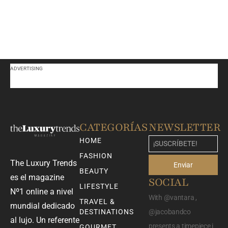
ADVERTISING
CATEGORÍAS
NEWSLETTER
HOME
FASHION
The Luxury Trends
Enviar
BEAUTY
es el magazine
SOCIAL
LIFESTYLE
Nº1 online a nivel
With @vantara ,
TRAVEL &
mundial dedicado
DESTINATIONS
@jacobandco
al lujo. Un referente
presents a timepiece i
GOURMET