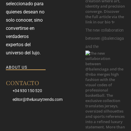
seleccionado para
quienes desean no
solo conocer, sino
convertirse en
The new collaboration
verdaderos
between @balenciaga
expertos del
and the
universo del lujo.
ABOUT US
CONTACTO
+34 930 150 520
editor@theluxurytrends.com