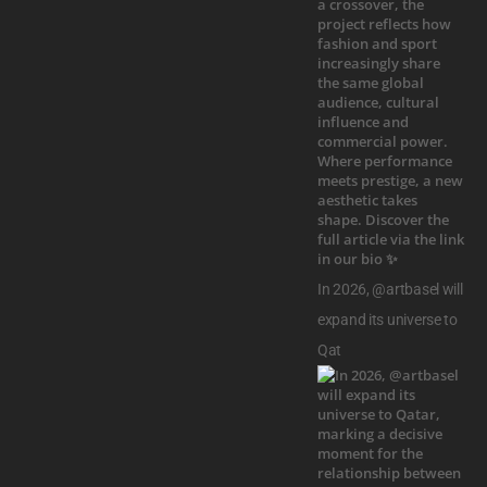
In 2026, @artbasel will
expand its universe to
Qat