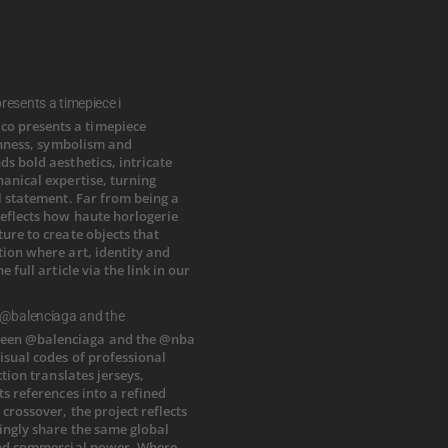
esents a timepiece i
 @balenciaga and the