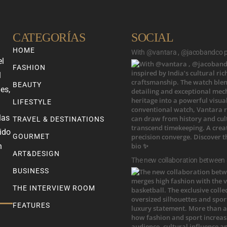
CATEGORÍAS
SOCIAL
HOME
With @vantara , @jacobandco pr
el
FASHION
l
BEAUTY
es,
LIFESTYLE
las
TRAVEL & DESTINATIONS
ido
GOURMET
n
ART&DESIGN
The new collaboration between
BUSINESS
THE INTERVIEW ROOM
FEATURES