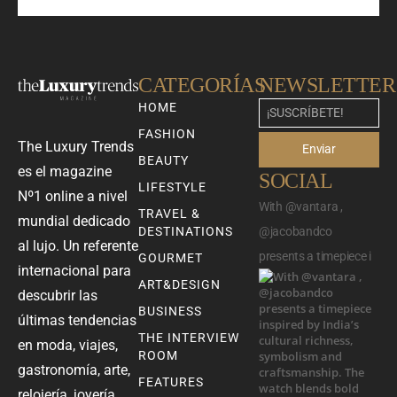
CATEGORÍAS
NEWSLETTER
HOME
FASHION
The Luxury Trends
Enviar
BEAUTY
es el magazine
SOCIAL
LIFESTYLE
Nº1 online a nivel
With @vantara ,
TRAVEL &
mundial dedicado
DESTINATIONS
@jacobandco
al lujo. Un referente
presents a timepiece i
GOURMET
internacional para
ART&DESIGN
descubrir las
BUSINESS
últimas tendencias
THE INTERVIEW
en moda, viajes,
ROOM
gastronomía, arte,
FEATURES
relojería, joyería,