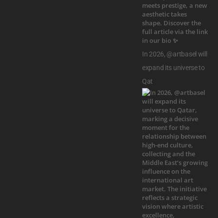
In 2026, @artbasel will
expand its universe to
Qat