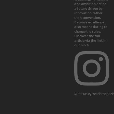
@theluxurytrendsmagazi