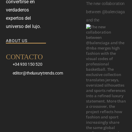
convertirse en
The new collaboration
verdaderos
between @balenciaga
expertos del
and the
universo del lujo.
ABOUT US
CONTACTO
+34 930 150 520
editor@theluxurytrends.com