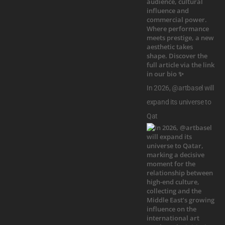
In 2026, @artbasel will
expand its universe to
Qat