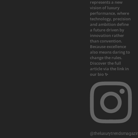
@theluxurytrendsmagazi