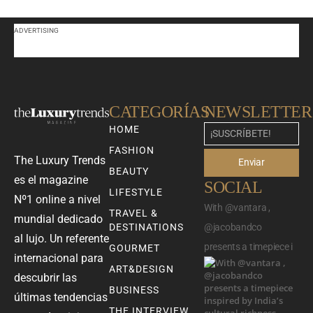
ADVERTISING
CATEGORÍAS
NEWSLETTER
HOME
FASHION
The Luxury Trends
Enviar
BEAUTY
es el magazine
SOCIAL
LIFESTYLE
Nº1 online a nivel
With @vantara ,
TRAVEL &
mundial dedicado
DESTINATIONS
@jacobandco
al lujo. Un referente
presents a timepiece i
GOURMET
internacional para
ART&DESIGN
descubrir las
BUSINESS
últimas tendencias
THE INTERVIEW