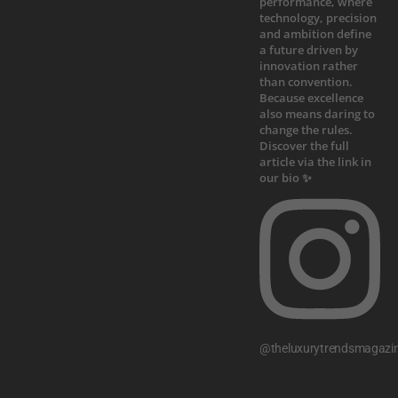
@theluxurytrendsmagazi