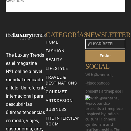
ADVERTISING
CATEGORÍAS
NEWSLETTER
HOME
FASHION
The Luxury Trends
Enviar
BEAUTY
es el magazine
SOCIAL
LIFESTYLE
Nº1 online a nivel
With @vantara ,
TRAVEL &
mundial dedicado
DESTINATIONS
@jacobandco
al lujo. Un referente
presents a timepiece i
GOURMET
internacional para
ART&DESIGN
descubrir las
BUSINESS
últimas tendencias
THE INTERVIEW
en moda, viajes,
ROOM
gastronomía, arte,