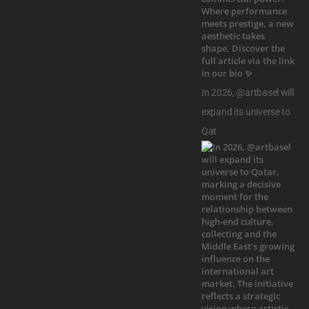
In 2026, @artbasel will
expand its universe to
Qat