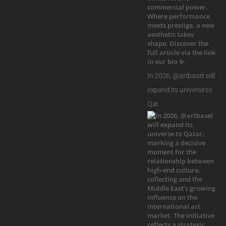
In 2026, @artbasel will
expand its universe to
Qat