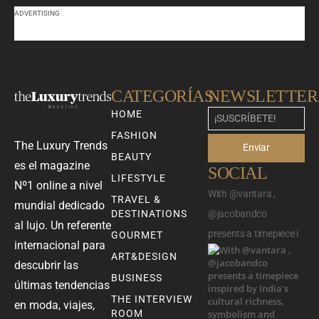
ADVERTISING
CATEGORÍAS
NEWSLETTER
HOME
FASHION
The Luxury Trends
Enviar
BEAUTY
es el magazine
SOCIAL
LIFESTYLE
Nº1 online a nivel
With @vantara ,
TRAVEL &
mundial dedicado
DESTINATIONS
@jacobandco
al lujo. Un referente
presents a timepiece i
GOURMET
internacional para
ART&DESIGN
descubrir las
BUSINESS
últimas tendencias
THE INTERVIEW
en moda, viajes,
ROOM