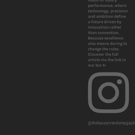
@theluxurytrendsmagazi