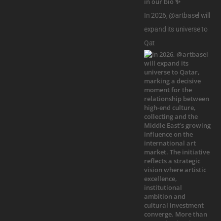
In 2026, @artbasel will
expand its universe to
Qat