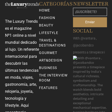
CATEGORÍAS
NEWSLETTER
HOME
FASHION
The Luxury Trends
Enviar
BEAUTY
es el magazine
SOCIAL
LIFESTYLE
Nº1 online a nivel
With @vantara ,
TRAVEL &
mundial dedicado
DESTINATIONS
@jacobandco
al lujo. Un referente
presents a timepiece i
GOURMET
internacional para
ART&DESIGN
descubrir las
BUSINESS
últimas tendencias
THE INTERVIEW
en moda, viajes,
ROOM
gastronomía, arte,
FEATURES
relojería, joyería,
tecnología y
lifestyle. Aquí