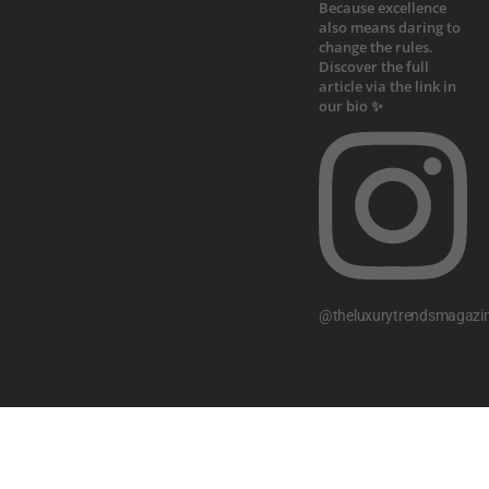
@theluxurytrendsmagazi