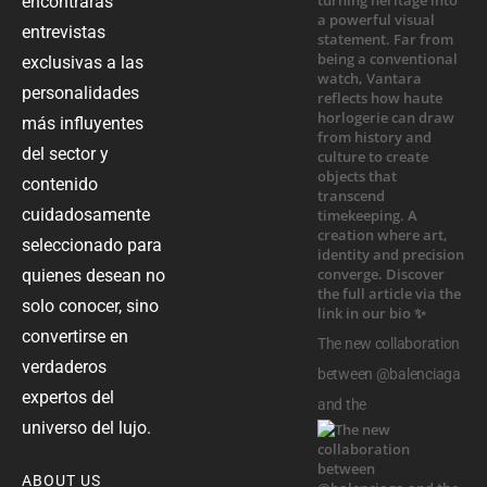
encontrarás
entrevistas
exclusivas a las
personalidades
más influyentes
del sector y
contenido
cuidadosamente
seleccionado para
quienes desean no
solo conocer, sino
convertirse en
The new collaboration
verdaderos
between @balenciaga
expertos del
and the
universo del lujo.
ABOUT US