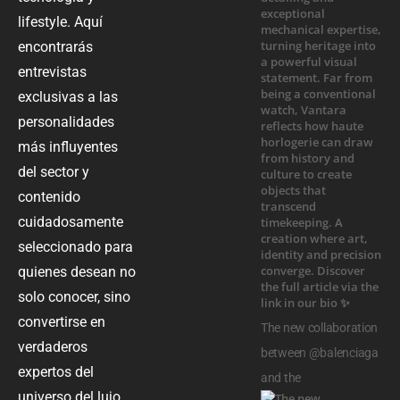
lifestyle. Aquí
encontrarás
entrevistas
exclusivas a las
personalidades
más influyentes
del sector y
contenido
cuidadosamente
seleccionado para
quienes desean no
solo conocer, sino
convertirse en
The new collaboration
verdaderos
between @balenciaga
expertos del
and the
universo del lujo.