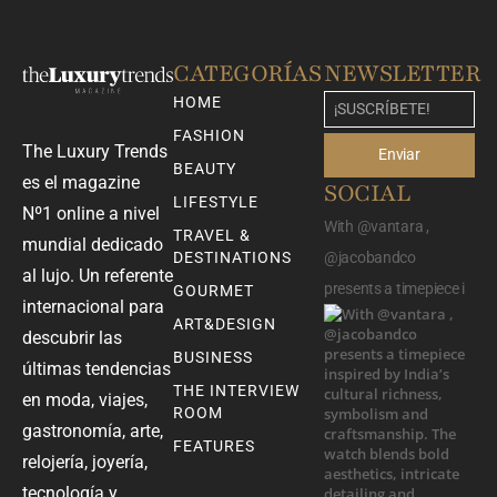
CATEGORÍAS
NEWSLETTER
HOME
FASHION
The Luxury Trends
Enviar
BEAUTY
es el magazine
SOCIAL
LIFESTYLE
Nº1 online a nivel
With @vantara ,
TRAVEL &
mundial dedicado
DESTINATIONS
@jacobandco
al lujo. Un referente
presents a timepiece i
GOURMET
internacional para
ART&DESIGN
descubrir las
BUSINESS
últimas tendencias
THE INTERVIEW
en moda, viajes,
ROOM
gastronomía, arte,
FEATURES
relojería, joyería,
tecnología y