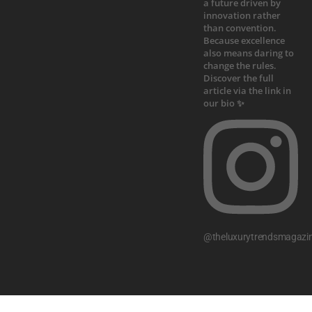
@theluxurytrendsmagazi