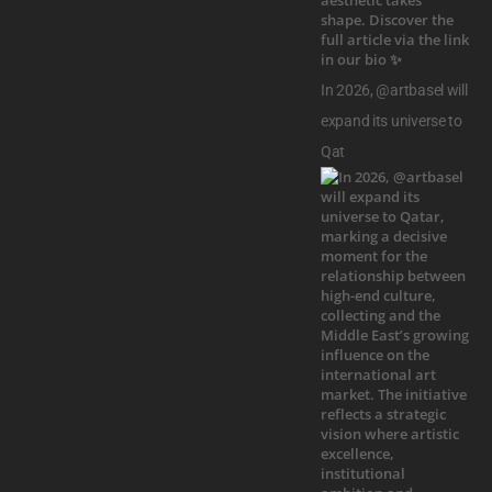
In 2026, @artbasel will
expand its universe to
Qat