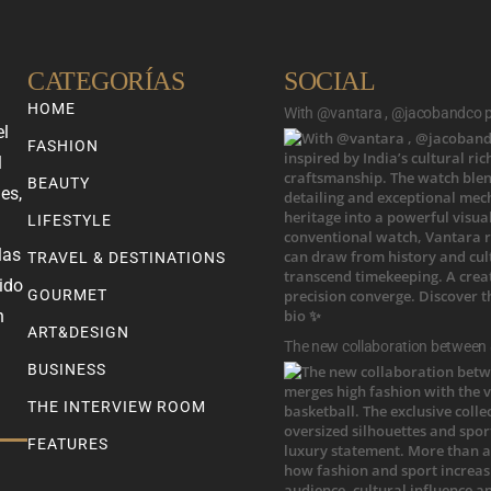
CATEGORÍAS
SOCIAL
HOME
With @vantara , @jacobandco pr
el
FASHION
l
BEAUTY
es,
LIFESTYLE
las
TRAVEL & DESTINATIONS
ido
GOURMET
n
ART&DESIGN
The new collaboration between
BUSINESS
THE INTERVIEW ROOM
FEATURES