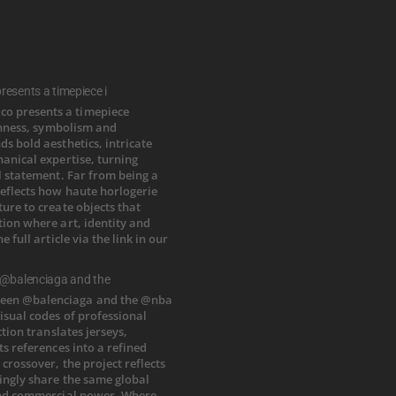
esents a timepiece i
 @balenciaga and the