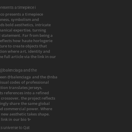
esents a timepiece i
 @balenciaga and the
ts universe to Qat