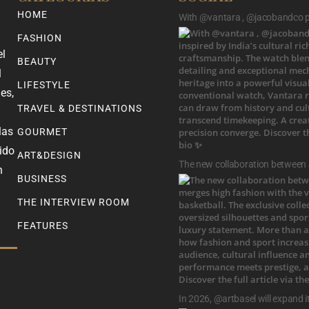
HOME
With @vantara , @jacobandco pr
FASHION
el
BEAUTY
l
LIFESTYLE
es,
TRAVEL & DESTINATIONS
las
GOURMET
ido
ART&DESIGN
The new collaboration between
n
BUSINESS
THE INTERVIEW ROOM
FEATURES
In 2026, @artbasel will expand i