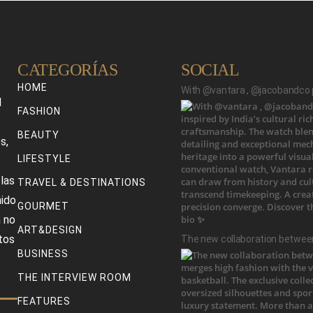
CATEGORÍAS
SOCIAL
HOME
With @vantara , @jacobandco p
l
FASHION
BEAUTY
s,
LIFESTYLE
 las
TRAVEL & DESTINATIONS
nido
GOURMET
 no
ART&DESIGN
tos
The new collaboration betwee
BUSINESS
THE INTERVIEW ROOM
FEATURES