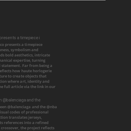
resents a timepiece i
n @balenciaga and the