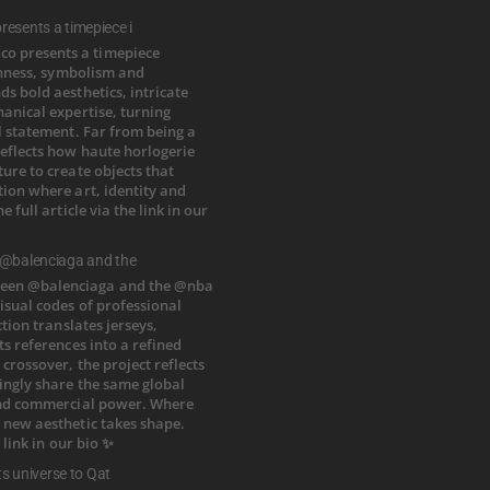
esents a timepiece i
 @balenciaga and the
ts universe to Qat