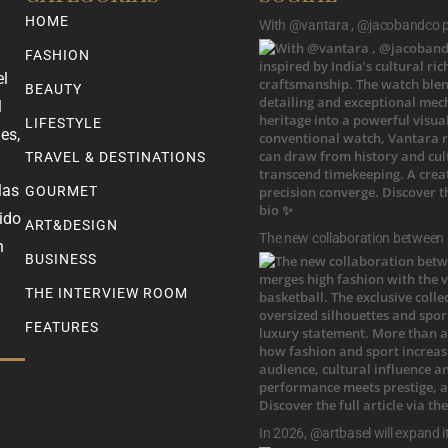
HOME
With @vantara , @jacobandco pr
FASHION
el
BEAUTY
l
LIFESTYLE
es,
TRAVEL & DESTINATIONS
las
GOURMET
ido
ART&DESIGN
The new collaboration between
n
BUSINESS
THE INTERVIEW ROOM
FEATURES
In 2026, @artbasel will expand i