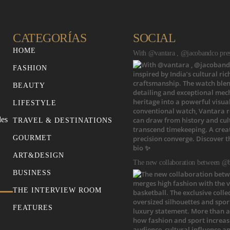
CATEGORÍAS
SOCIAL
HOME
With @vantara , @jacobandco prese
FASHION
BEAUTY
LIFESTYLE
des
TRAVEL & DESTINATIONS
GOURMET
ART&DESIGN
The new collaboration between @b
BUSINESS
THE INTERVIEW ROOM
FEATURES