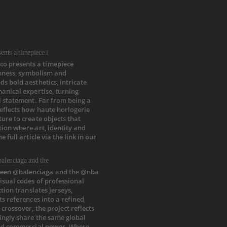
nts a timepiece i
alenciaga and the