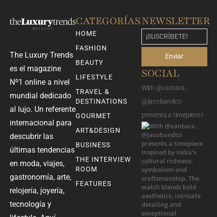
CATEGORÍAS
NEWSLETTER
HOME
FASHION
The Luxury Trends
Enviar
BEAUTY
es el magazine
SOCIAL
LIFESTYLE
Nº1 online a nivel
With @vantara ,
TRAVEL &
mundial dedicado
DESTINATIONS
@jacobandco
al lujo. Un referente
presents a timepiece i
GOURMET
internacional para
ART&DESIGN
descubrir las
BUSINESS
últimas tendencias
THE INTERVIEW
en moda, viajes,
ROOM
gastronomía, arte,
FEATURES
relojería, joyería,
tecnología y