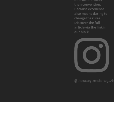
@theluxurytrendsmagazi