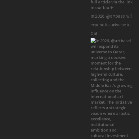
In 2026, @artbasel will
expand its universe to
Qat