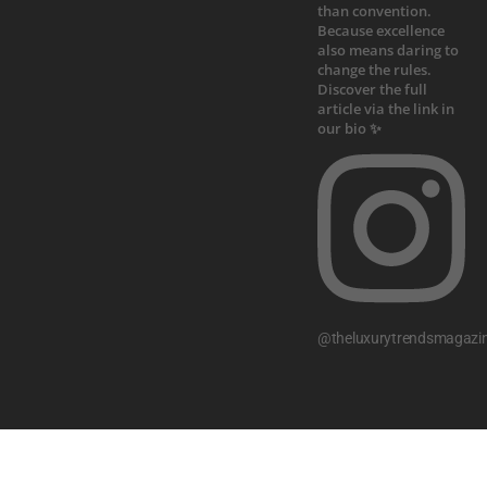
@theluxurytrendsmagazi