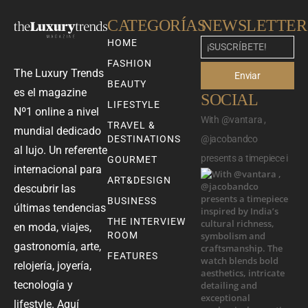
CATEGORÍAS
NEWSLETTER
HOME
FASHION
The Luxury Trends
Enviar
BEAUTY
es el magazine
SOCIAL
LIFESTYLE
Nº1 online a nivel
With @vantara ,
TRAVEL &
mundial dedicado
DESTINATIONS
@jacobandco
al lujo. Un referente
presents a timepiece i
GOURMET
internacional para
ART&DESIGN
descubrir las
BUSINESS
últimas tendencias
THE INTERVIEW
en moda, viajes,
ROOM
gastronomía, arte,
FEATURES
relojería, joyería,
tecnología y
lifestyle. Aquí