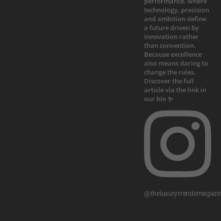
@theluxurytrendsmagazi