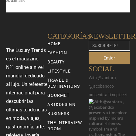
ADVERTISING
CATEGORÍAS
NEWSLETTER
HOME
The Luxury Trends
FASHION
Enviar
es el magazine
BEAUTY
Nº1 online a nivel
SOCIAL
LIFESTYLE
mundial dedicado
With @vantara ,
TRAVEL &
al lujo. Un referente
DESTINATIONS
@jacobandco
internacional para
presents a timepiece i
GOURMET
descubrir las
ART&DESIGN
últimas tendencias
BUSINESS
en moda, viajes,
THE INTERVIEW
gastronomía, arte,
ROOM
relojería, joyería,