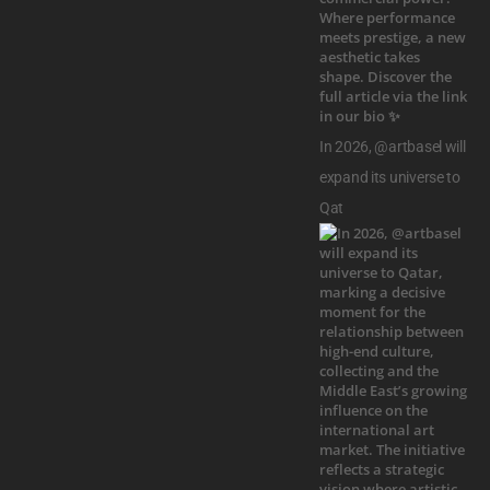
In 2026, @artbasel will
expand its universe to
Qat