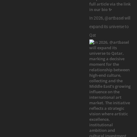
In 2026, @artbasel will
expand its universe to
Qat