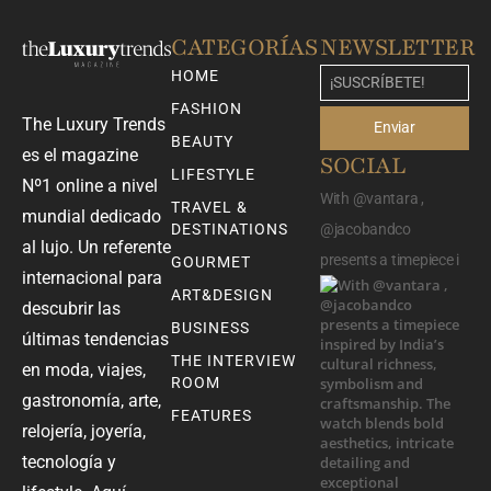
CATEGORÍAS
NEWSLETTER
HOME
FASHION
The Luxury Trends
Enviar
BEAUTY
es el magazine
SOCIAL
LIFESTYLE
Nº1 online a nivel
With @vantara ,
TRAVEL &
mundial dedicado
DESTINATIONS
@jacobandco
al lujo. Un referente
presents a timepiece i
GOURMET
internacional para
ART&DESIGN
descubrir las
BUSINESS
últimas tendencias
THE INTERVIEW
en moda, viajes,
ROOM
gastronomía, arte,
FEATURES
relojería, joyería,
tecnología y