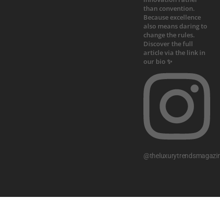
@theluxurytrendsmagazi