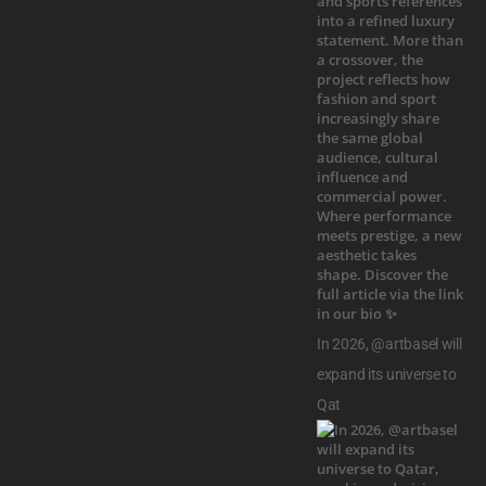
In 2026, @artbasel will
expand its universe to
Qat