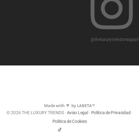
@theluxurytrendsmagazi
Made with
by LABETA™
💙
© 2026 THE LUXURY TRENDS ·
Aviso Legal
·
Política de Privacidad
·
Política de Cookies