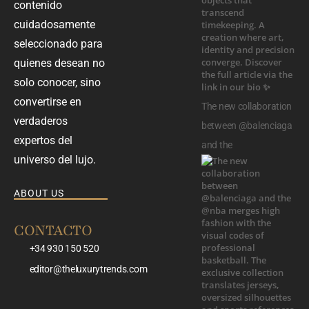
contenido
cuidadosamente
seleccionado para
quienes desean no
solo conocer, sino
convertirse en
The new collaboration
verdaderos
between @balenciaga
expertos del
and the
universo del lujo.
ABOUT US
CONTACTO
+34 930 150 520
editor@theluxurytrends.com