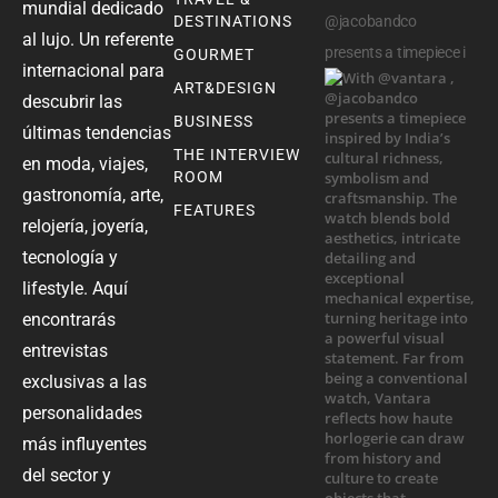
mundial dedicado
DESTINATIONS
@jacobandco
al lujo. Un referente
presents a timepiece i
GOURMET
internacional para
ART&DESIGN
descubrir las
BUSINESS
últimas tendencias
THE INTERVIEW
en moda, viajes,
ROOM
gastronomía, arte,
FEATURES
relojería, joyería,
tecnología y
lifestyle. Aquí
encontrarás
entrevistas
exclusivas a las
personalidades
más influyentes
del sector y