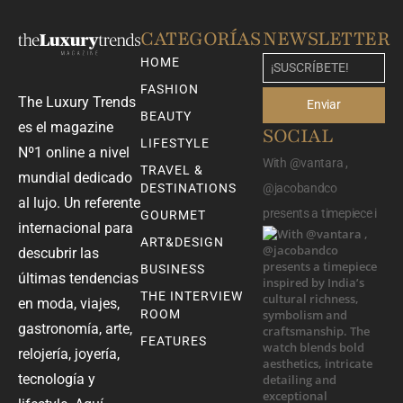
CATEGORÍAS
NEWSLETTER
HOME
FASHION
The Luxury Trends
Enviar
BEAUTY
es el magazine
SOCIAL
LIFESTYLE
Nº1 online a nivel
With @vantara ,
TRAVEL &
mundial dedicado
DESTINATIONS
@jacobandco
al lujo. Un referente
presents a timepiece i
GOURMET
internacional para
ART&DESIGN
descubrir las
BUSINESS
últimas tendencias
THE INTERVIEW
en moda, viajes,
ROOM
gastronomía, arte,
FEATURES
relojería, joyería,
tecnología y