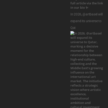
In 2026, @artbasel will
expand its universe to
Qat