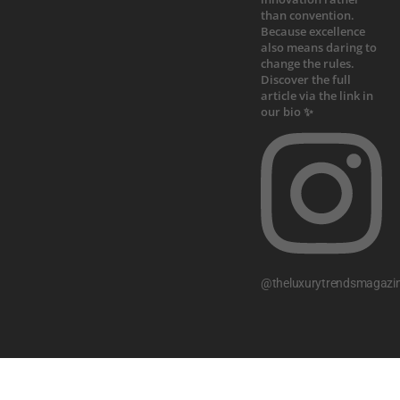
@theluxurytrendsmagazi