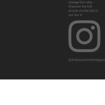
@theluxurytrendsmagazi