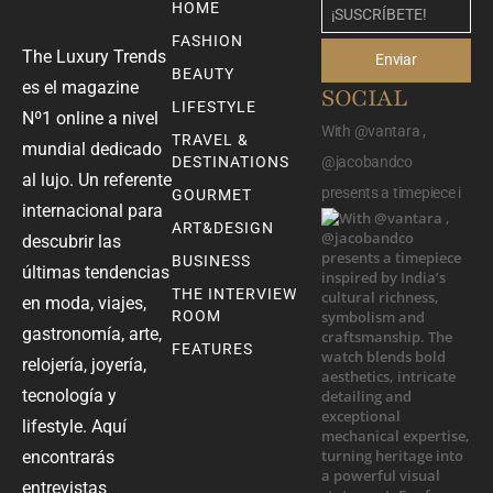
HOME
FASHION
The Luxury Trends
Enviar
BEAUTY
es el magazine
SOCIAL
LIFESTYLE
Nº1 online a nivel
With @vantara ,
TRAVEL &
mundial dedicado
DESTINATIONS
@jacobandco
al lujo. Un referente
presents a timepiece i
GOURMET
internacional para
ART&DESIGN
descubrir las
BUSINESS
últimas tendencias
THE INTERVIEW
en moda, viajes,
ROOM
gastronomía, arte,
FEATURES
relojería, joyería,
tecnología y
lifestyle. Aquí
encontrarás
entrevistas