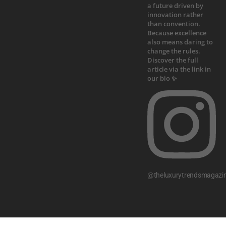
@theluxurytrendsmagazi