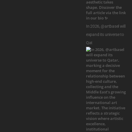
In 2026, @artbasel will
expand its universe to
Qat