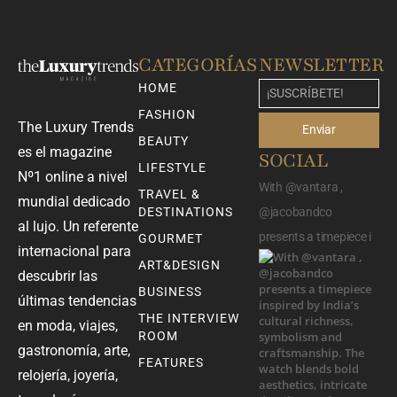
CATEGORÍAS
NEWSLETTER
HOME
FASHION
The Luxury Trends
Enviar
BEAUTY
es el magazine
SOCIAL
LIFESTYLE
Nº1 online a nivel
With @vantara ,
TRAVEL &
mundial dedicado
DESTINATIONS
@jacobandco
al lujo. Un referente
presents a timepiece i
GOURMET
internacional para
ART&DESIGN
descubrir las
BUSINESS
últimas tendencias
THE INTERVIEW
en moda, viajes,
ROOM
gastronomía, arte,
FEATURES
relojería, joyería,