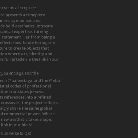
esents a timepiece i
 @balenciaga and the
ts universe to Qat