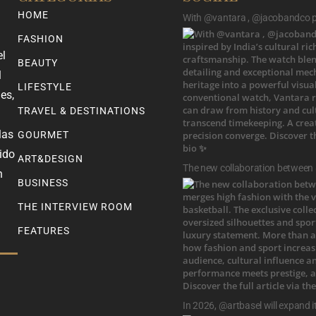
HOME
With @vantara , @jacobandco pr
FASHION
el
BEAUTY
l
LIFESTYLE
es,
TRAVEL & DESTINATIONS
las
GOURMET
ido
ART&DESIGN
The new collaboration between
n
BUSINESS
THE INTERVIEW ROOM
FEATURES
In 2026, @artbasel will expand i