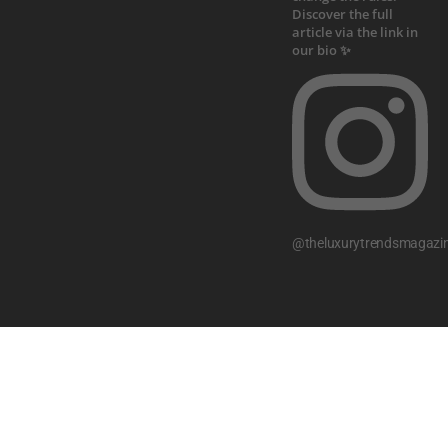
@theluxurytrendsmagazi