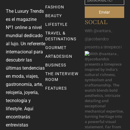
FASHION
The Luxury Trends
Enviar
BEAUTY
es el magazine
SOCIAL
LIFESTYLE
Nº1 online a nivel
With @vantara ,
TRAVEL &
mundial dedicado
DESTINATIONS
@jacobandco
al lujo. Un referente
presents a timepiece i
GOURMET
internacional para
ART&DESIGN
descubrir las
BUSINESS
últimas tendencias
THE INTERVIEW
en moda, viajes,
ROOM
gastronomía, arte,
FEATURES
relojería, joyería,
tecnología y
lifestyle. Aquí
encontrarás
entrevistas