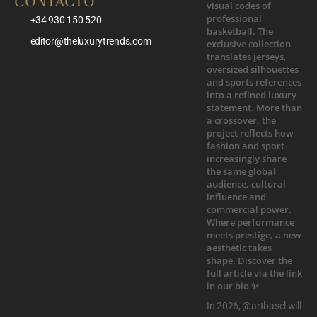
CONTACTO
+34 930 150 520
editor@theluxurytrends.com
In 2026, @artbasel will