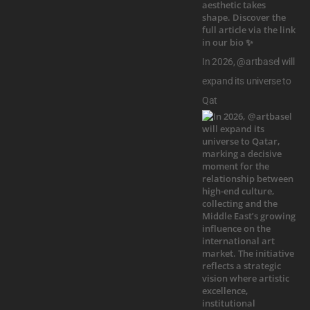
In 2026, @artbasel will
expand its universe to
Qat