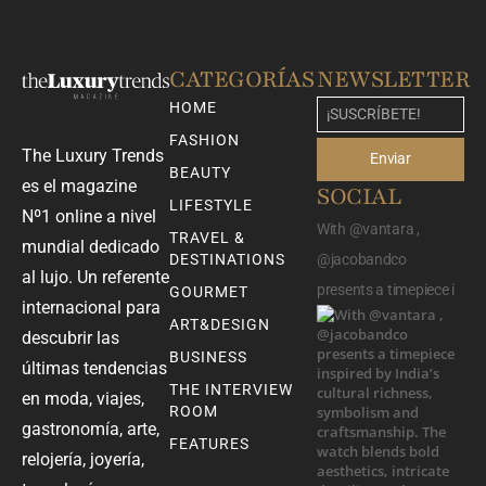
CATEGORÍAS
NEWSLETTER
HOME
FASHION
The Luxury Trends
Enviar
BEAUTY
es el magazine
SOCIAL
LIFESTYLE
Nº1 online a nivel
With @vantara ,
TRAVEL &
mundial dedicado
DESTINATIONS
@jacobandco
al lujo. Un referente
presents a timepiece i
GOURMET
internacional para
ART&DESIGN
descubrir las
BUSINESS
últimas tendencias
THE INTERVIEW
en moda, viajes,
ROOM
gastronomía, arte,
FEATURES
relojería, joyería,