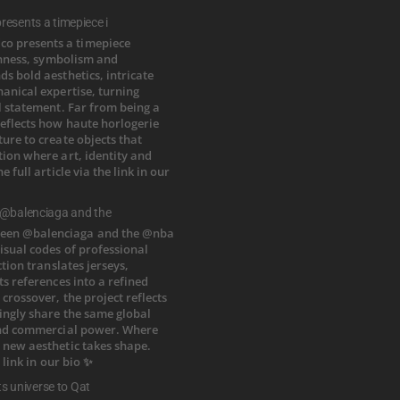
esents a timepiece i
 @balenciaga and the
ts universe to Qat