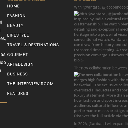
HOME
With @vantara , @jacobandco pr
FASHION
el
BEAUTY
l
LIFESTYLE
es,
TRAVEL & DESTINATIONS
las
GOURMET
ido
ART&DESIGN
The new collaboration between
n
BUSINESS
THE INTERVIEW ROOM
FEATURES
In 2026, @artbasel will expand i