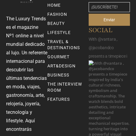
HOME
FASHION
The Luxury Trends
Enviar
BEAUTY
es el magazine
SOCIAL
LIFESTYLE
Nº1 online a nivel
With @vantara ,
TRAVEL &
mundial dedicado
DESTINATIONS
@jacobandco
al lujo. Un referente
presents a timepiece i
GOURMET
internacional para
ART&DESIGN
descubrir las
BUSINESS
últimas tendencias
THE INTERVIEW
en moda, viajes,
ROOM
gastronomía, arte,
FEATURES
relojería, joyería,
tecnología y
lifestyle. Aquí
encontrarás