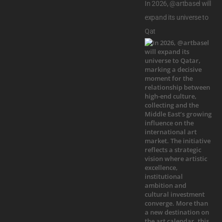
In 2026, @artbasel will
expand its universe to
Qat