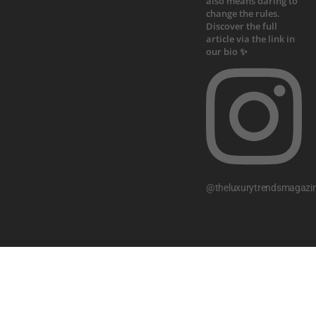
@theluxurytrendsmagazi