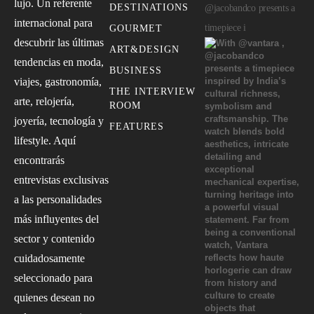
lujo. Un referente
DESTINATIONS
@jacobandco presents a
internacional para
timepiece i
GOURMET
descubrir las últimas
ART&DESIGN
tendencias en moda,
BUSINESS
viajes, gastronomía,
THE INTERVIEW
arte, relojería,
ROOM
joyería, tecnología y
FEATURES
lifestyle. Aquí
encontrarás
entrevistas exclusivas
a las personalidades
más influyentes del
sector y contenido
cuidadosamente
seleccionado para
quienes desean no