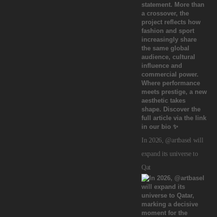
In 2026, @artbasel will
expand its universe to
Qat