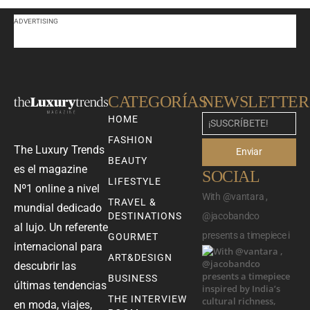
ADVERTISING
CATEGORÍAS
NEWSLETTER
HOME
FASHION
The Luxury Trends
Enviar
BEAUTY
es el magazine
SOCIAL
LIFESTYLE
Nº1 online a nivel
With @vantara ,
TRAVEL &
mundial dedicado
DESTINATIONS
@jacobandco
al lujo. Un referente
presents a timepiece i
GOURMET
internacional para
ART&DESIGN
descubrir las
BUSINESS
últimas tendencias
THE INTERVIEW
en moda, viajes,