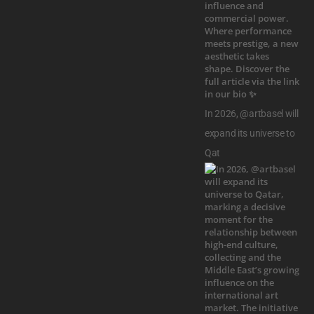
In 2026, @artbasel will
expand its universe to
Qat