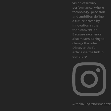
@theluxurytrendsmagazi