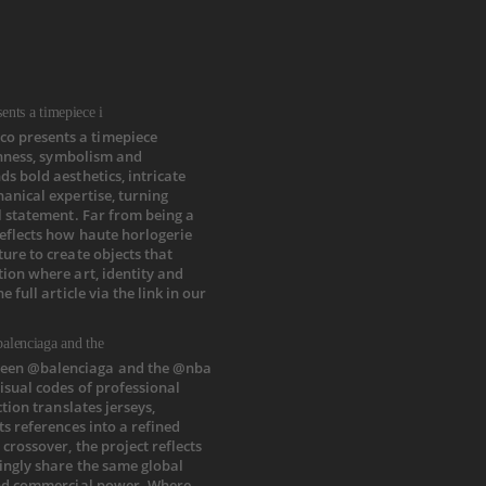
nts a timepiece i
alenciaga and the