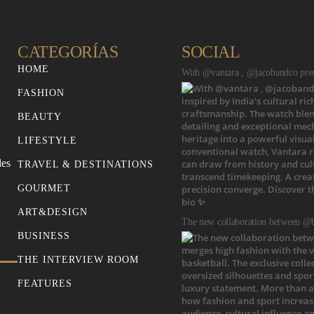
CATEGORÍAS
SOCIAL
HOME
With @vantara , @jacobandco prese
FASHION
BEAUTY
LIFESTYLE
des
TRAVEL & DESTINATIONS
GOURMET
ART&DESIGN
The new collaboration between @b
BUSINESS
THE INTERVIEW ROOM
FEATURES