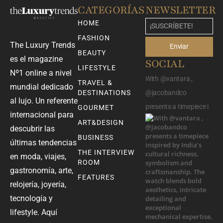
CATEGORÍAS
NEWSLETTER
HOME
FASHION
The Luxury Trends
Enviar
BEAUTY
es el magazine
SOCIAL
LIFESTYLE
Nº1 online a nivel
With @vantara ,
TRAVEL &
mundial dedicado
DESTINATIONS
@jacobandco
al lujo. Un referente
presents a timepiece i
GOURMET
internacional para
ART&DESIGN
descubrir las
BUSINESS
últimas tendencias
THE INTERVIEW
en moda, viajes,
ROOM
gastronomía, arte,
FEATURES
relojería, joyería,
tecnología y
lifestyle. Aquí