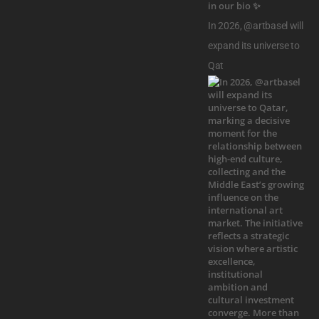
In 2026, @artbasel will
expand its universe to
Qat