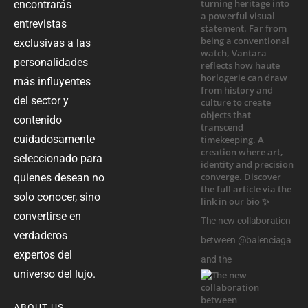
encontrarás
entrevistas
exclusivas a las
personalidades
más influyentes
del sector y
contenido
cuidadosamente
seleccionado para
quienes desean no
solo conocer, sino
convertirse en
The new collaboration
verdaderos
between @balenciaga
expertos del
and the
universo del lujo.
ABOUT US