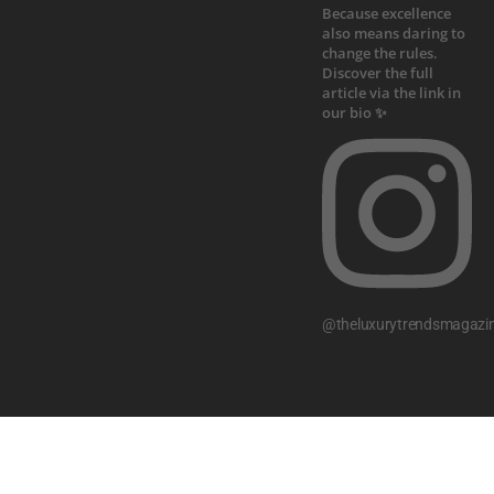
@theluxurytrendsmagazi