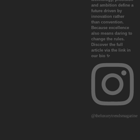
@theluxurytrendsmagazine