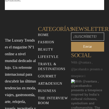
ADVERTISING
CATEGORÍAS
NEWSLETTER
HOME
The Luxury Trends
FASHION
Enviar
es el magazine Nº1
BEAUTY
online a nivel
SOCIAL
LIFESTYLE
mundial dedicado al
With @vantara ,
TRAVEL &
lujo. Un referente
DESTINATIONS
@jacobandco presents a
internacional para
timepiece i
GOURMET
descubrir las últimas
ART&DESIGN
tendencias en moda,
BUSINESS
viajes, gastronomía,
THE INTERVIEW
arte, relojería,
ROOM
joyería, tecnología y