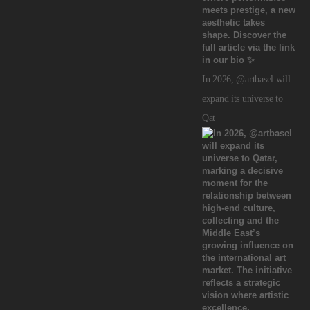
In 2026, @artbasel will
expand its universe to
Qat