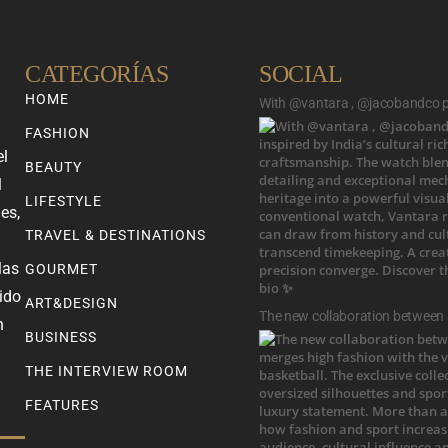
CATEGORÍAS
SOCIAL
HOME
With @vantara , @jacobandco pr
FASHION
el
BEAUTY
l
LIFESTYLE
es,
TRAVEL & DESTINATIONS
las
GOURMET
ido
ART&DESIGN
The new collaboration between
n
BUSINESS
THE INTERVIEW ROOM
FEATURES