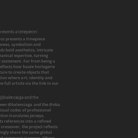
esents a timepiece i
 @balenciaga and the