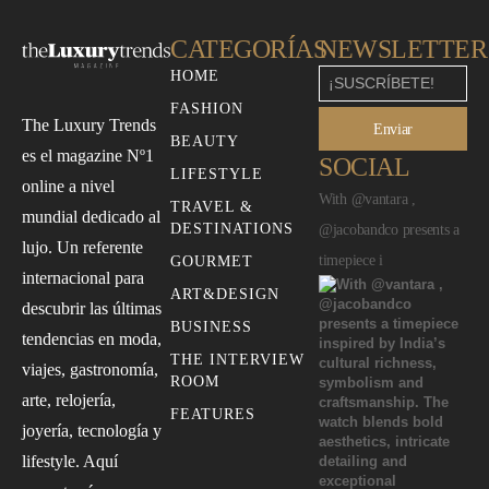
CATEGORÍAS
NEWSLETTER
HOME
FASHION
The Luxury Trends
Enviar
BEAUTY
es el magazine Nº1
SOCIAL
LIFESTYLE
online a nivel
With @vantara ,
TRAVEL &
mundial dedicado al
DESTINATIONS
@jacobandco presents a
lujo. Un referente
timepiece i
GOURMET
internacional para
ART&DESIGN
descubrir las últimas
BUSINESS
tendencias en moda,
THE INTERVIEW
viajes, gastronomía,
ROOM
arte, relojería,
FEATURES
joyería, tecnología y
lifestyle. Aquí