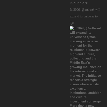
In 2026, @artbasel will
expand its universe to
Qat