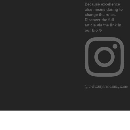
@theluxurytrendsmagazine