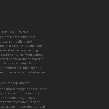
esents a timepiece i
 @balenciaga and the