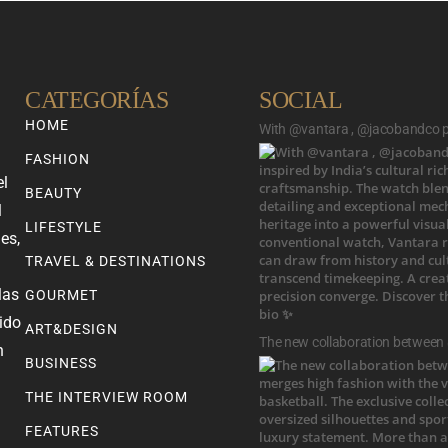
CATEGORÍAS
SOCIAL
HOME
With @vantara , @jacobandco pr
FASHION
el
BEAUTY
l
LIFESTYLE
es,
TRAVEL & DESTINATIONS
las
GOURMET
ido
ART&DESIGN
The new collaboration between
n
BUSINESS
THE INTERVIEW ROOM
FEATURES