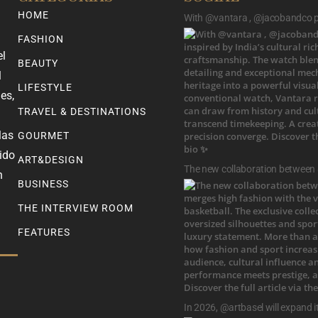
HOME
With @vantara , @jacobandco pr
FASHION
el
BEAUTY
l
LIFESTYLE
es,
TRAVEL & DESTINATIONS
las
GOURMET
ido
ART&DESIGN
The new collaboration between
n
BUSINESS
THE INTERVIEW ROOM
FEATURES
In 2026, @artbasel will expand i