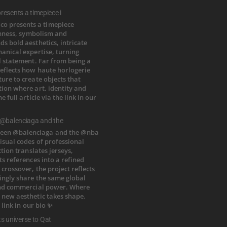
esents a timepiece i
 @balenciaga and the
ts universe to Qat